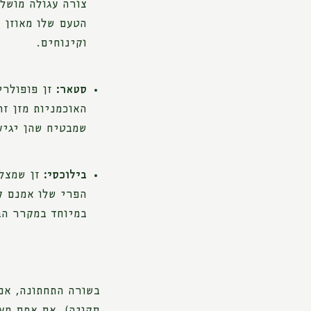
צורה עגולה מושל
הטעם שלו מאוזן 
וקינוחים.
סטאר:
זן פופולרי
האוכמניות מזן ז
שמבטיח שהן יגיע
בילוכסי:
זן שמצלי
הפרי שלו אמנם ק
במיוחד במקרר הב
בשורה התחתונה, אם 
סקויה). אם אתם מע