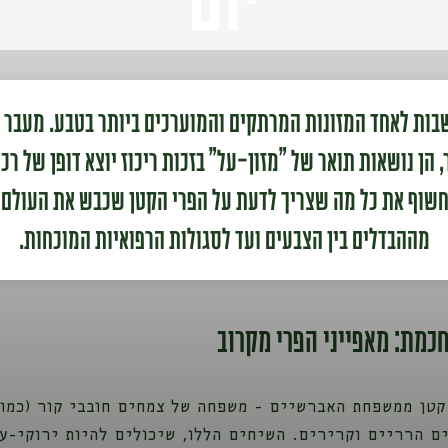
בות לאחד המזונות המרתקים והמוערכים ביותר בטבע. מעבר 
הן נושאות תואר של "מזון-על" בזכות ריכוז יוצא דופן של רכי
חשוף את כל מה שצריך לדעת על הפרי הקטן שכבש את העולם 
מההבדלים בין הצבעים ועד לסגולות הרפואיות המוכחות.
חכמת: מאפייני הפרי מקרוב
קטן ממשפחת האברשיים - משפחה של צמחים חובבי קור (כמו 
ם הרריים וקרירים. השיחים הללו, שיכולים להיות ירוקי-עד