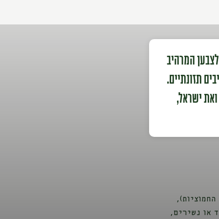
לצבען המרהיב
בים תזונתיים.
ואת ישראל,
החמוציות),
 או נשירים,