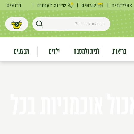
אפליקציה
|
סניפים
|
שירות לקוחות
|
דרושים
מה מתחשק לכם?
0
חפש
עגלת קניות
בריאות
לבית ולמטבח
ילדים
מבצעים
כול אוכמניות בכל