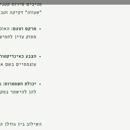
מניבים פירות קטנים
"שעווה" דקיקה וטבע
מרקם וטעם:
האוכמ
מתוק עדין לחמיצו
הצבע כאינדיקטור:
עוצמתיים בשם אנ
יכולת השתמרות:
בנ
להן להישמר במקר
השילוב בין גודלן ה