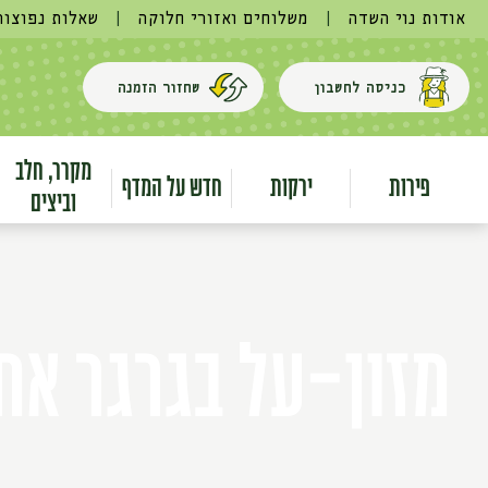
אודות נוי השדה
|
משלוחים ואזורי חלוקה
|
שאלות נפוצות
כניסה לחשבון
שחזור הזמנה
מקרר, חלב
פירות
ירקות
חדש על המדף
וביצים
מזון-על בגרגר אחד