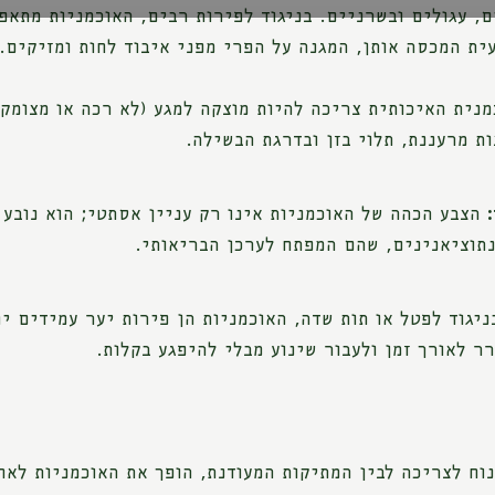
, עגולים ובשרניים. בניגוד לפירות רבים, האוכמניות מתאפ
ית המכסה אותן, המגנה על הפרי מפני איבוד לחות ומזיקים.
נית האיכותית צריכה להיות מוצקה למגע (לא רכה או מצומקת
ת מרעננת, תלוי בזן ובדרגת הבשילה.
הצבע הכהה של האוכמניות אינו רק עניין אסתטי; הוא נובע
תוציאנינים, שהם המפתח לערכן הבריאותי.
יגוד לפטל או תות שדה, האוכמניות הן פירות יער עמידים 
ר לאורך זמן ולעבור שינוע מבלי להיפגע בקלות.
נוח לצריכה לבין המתיקות המעודנת, הופך את האוכמניות לאח