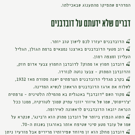
המדהים שתפיקו מהתענוג שבאכילתו.
דברים שלא ידעתם על דובדבנים
🍒 הדובדבנים יעזרו לכם לישון טוב יותר.
🍒 רוב מטעי הדובדבנים בארצנו נמצאים ברמת הגולן, הגליל
העליון ומצפה רמון.
🍒 דובדבן חמוץ או מתוק? לדובדבן החמוץ צבעי אדום חזק,
והדובדבן המתוק - צבעו נוטה לבורדו.
🍒 בקרב מגדלי הדובדבנים הצרפתים ישנה מסורת מאז 1932,
לשלוח את ארגז הדובדבנים הראשון לנשיא המדינה.
🍒 מקור השם "דובדבן" באנגלית בא מהמילה הלטינית - צרפתית
'צ'ריסוס', שמו של איזור יווני עתיק סמוך לטורקיה, ממנו ככל
הנראה יובאו הדובדבנים לראשונה לאירופה.
🍒 הסוג הנפוץ ביותר של דובדבן מתוק הוא ה'בינג', שנקרא על
שמו של עובד מטע סיני שטיפח אותו באורגון בשנות ה-70.
🍒 דובדבן מחלב הוא זן מיוחד שפירותיו מרירים אבל מזרעיו ניתן