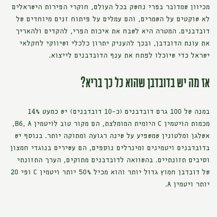
מכיוון שמדובר בפרי נחשק בכל העולם, חוקרי הפירות הישראלים
לא שוקטים על השמרים, והם עמלים על פיתוח זנים מיוחדים של
דובדבנים. המטרה היא לשבח את איכות הפרי, להקדים ולהאריך
את עונת הדובדבן, ובכך להעניק יתרון כלכלי ושיווקי לחקלאי
ישראל כדי שיוכלו לפתח את ענף הדובדבנים לייצוא.
אז מה יש בדובדבן שהוא כל כך בריא?
במנה של 100 גרם דובדבנים (כ-10 דובדבנים) יש כמעט 14%
מכמות הויטמין C היומית המומלצת, הם מקור טוב לויטמין B6, A,
אשלגן ומלטונין שמשפיע על שינה רגועה ומתוקה יותר. בנוסף יש
בדובדבנים ויטמינים ומינרלים נוספים, הם עשירים בנוגדי חמצון
וסיבים תזונתיים. בהשוואה לדובדבנים מתוקים, הערך התזונתי
של דובדבן חמוץ גדול יותר והוא מכיל 50% יותר ויטמין C ופי 20
יותר ויטמין A.