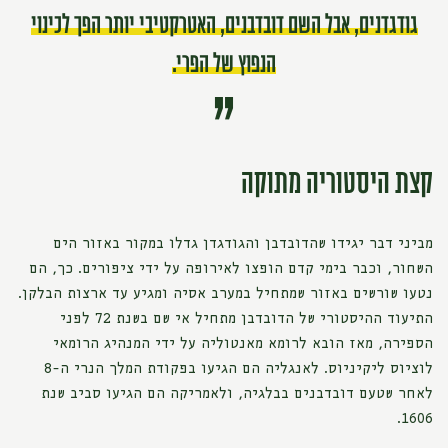
גודגדנים, אבל השם דובדבנים, האטרקטיבי יותר הפך לכינוי
הנפוץ של הפרי.
קצת היסטוריה מתוקה
מביני דבר יגידו שהדובדבן והגודגדן גדלו במקור באזור הים
השחור, וכבר בימי קדם הופצו לאירופה על ידי ציפורים. כך, הם
נטעו שורשים באזור שמתחיל במערב אסיה ומגיע עד ארצות הבלקן.
התיעוד ההיסטורי של הדובדבן מתחיל אי שם בשנת 72 לפני
הספירה, מאז הובא לרומא מאנטוליה על ידי המנהיג הרומאי
לוציוס ליקיניוס. לאנגליה הם הגיעו בפקודת המלך הנרי ה-8
לאחר שטעם דובדבנים בבלגיה, ולאמריקה הם הגיעו סביב שנת
1606.