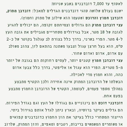
לאסוף עד 7,000 דובדבנים בשבע שניות!
ישנם בעולם שלושה סוגי דובדבנים הגדלים למאכל:
דובדבן מתוק,
דובדבן חמוץ והדוכס
(שטעמו הוא שילוב של מתוק וחמוץ).
עצי דובדבן מתוק
הם גדולים וצמיחתם זקופה, הם יכולים להגיע
לגובה של 18 מטר, אבל בגידולים מסחריים מגבילים את גובה העץ
ל-4 מטר. הפרי בשרני, בדרך כלל בצורת לב עגלגל בקוטר של כ-2
ס"מ, הוא בעל חרצן עגול וצבעו משתנה בהתאם לזן, צהוב משולב
עם אדום, אדום ואדום שחור.
עצי דובדבן חמוץ
קטנים יותר, לעתים רחוקות הם בגובה של יותר
מ-5 מטרים. הפרי הוא עגול או אליפטי, בדרך כלל צבעו אדום
כהה, והוא חמוץ מדי לאכילה.
הבשלתו של הדובדבן המתוק אינה אחידה ולכן הקטיף מתבצע
במהלך מספר פעמים, לעומתו, הקטיף של הדובדבן החמוץ מתבצע
בפעם אחת.
דובדבני דוכס
הם בינוניים גם בגודלו של העץ וגם בגודל הפירות.
הם גדלים בעיקר ברוסיה, ובארץ ניתן לגדל אותם בגידול ביתי.
הייצור המסחרי כולל בעיקר את הזן החמוץ כדובדבנים קפואים
או משומרים המשמשים בריבות, רטבים ומאפים, והזן המתוק, שלרוב