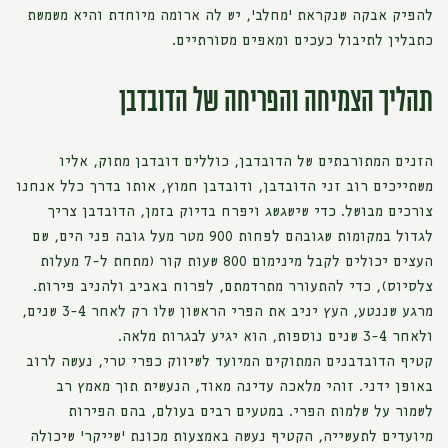
להפיק אבקה שנקראת 'מחלב', יש לה ארומה מיוחדת והיא משמשת
כתבלין לתיבול כעכים ומאפים מסורתיים.
תהליך הצמיחה והפריחה של הדובדבן
הזנים המתורבתים של הדובדבן, כוללים דובדבן מתוק, אליו
משתייכים רוב זני הדובדבן, ודובדבן חמוץ, אותו בדרך כלל אנחנו
צורכים מבושל. כדי שישגשג ויפרח בדיוק בזמן, הדובדבן צריך
לגדול במקומות שגובהם לפחות 900 מטר מעל גובה פני הים, שם
העצים יכולים לקבל מינימום 800 שעות קור (מתחת ל-7 מעלות
צלסיוס), כדי להתעורר מתרדמתם, לפרוח באביב ולהניב פירות.
מרגע שננטע, העץ יניב את הפרי הראשון שלו רק לאחר 3-4 שנים,
ולאחר 3-4 שנים נוספות, הוא יגיע לבגרות מלאה.
קטיף הדובדבנים המתוקים המיועד לשיווק כפרי טרי, נעשה לרוב
באופן ידני. זוהי מלאכה עדינה מאוד, הנעשית תוך מאמץ רב
לשמור על שלמות הפרי. במטעים רבים בעולם, בהם הפירות
מיועדים לתעשייה, הקטיף נעשה באמצעות מכונת 'שייקר' שיכולה