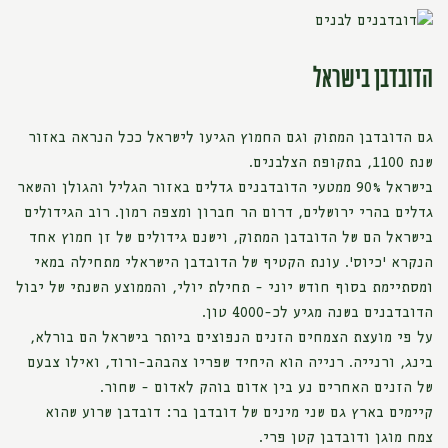
הדובדבן בישראל
גם הדובדבן המתוק וגם החמוץ הגיעו לישראל ככל הנראה באזור
שנת 1100, בתקופת הצלבנים.
בישראל 90% ממטעי הדובדבנים גדלים באזור הגליל והגולן והשאר
גדלים בהרי ירושלים, דרום הר חברון ומצפה רמון. רוב הגידולים
בישראל הם של הדובדבן המתוק, וישנם גידולים של זן חמוץ אחד
הנקרא 'כיוס'. עונת הקטיף של הדובדבן הישראלי מתחילה במאי
ומסתיימת בסוף חודש יוני - תחילת יולי, והממוצע השנתי של יבול
הדובדבנים בשנה מגיע לכ-4000 טון.
על פי מועצת הצמחים הזנים הנפוצים ביותר בישראל הם בורלא,
בינג, ורנייה. רנייה הוא היחיד שפריו צהבהב-ורוד, ואילו צבעם
של הזנים האחרים נע בין אדום בוהק לאדום - שחור.
קיימים בארץ גם שני מינים של דובדבן בר: דובדבן שרוע שהוא
צמח מוגן ודובדבן קטן פרי.