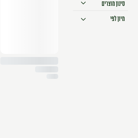
סינון מוצרים
אורגני
מיון לפי
טבעוני
מיון מוצרים
במבצע
מהזול ליקר
מהיקר לזול
א׳-ת׳
ת׳-א׳