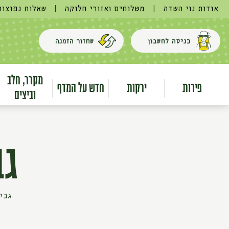
אודות נוי השדה
|
משלוחים ואזורי חלוקה
|
שאלות נפוצות
כניסה לחשבון
שחזור הזמנה
מקרר, חלב
פירות
ירקות
חדש על המדף
וביצים
גב
גבי