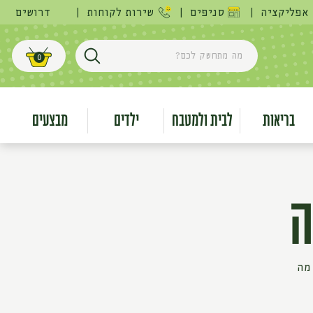
אפליקציה
|
סניפים
|
שירות לקוחות
|
דרושים
מה מתחשק לכם?
0
חפש
עגלת קניות
בריאות
לבית ולמטבח
ילדים
מבצעים
ה
מה