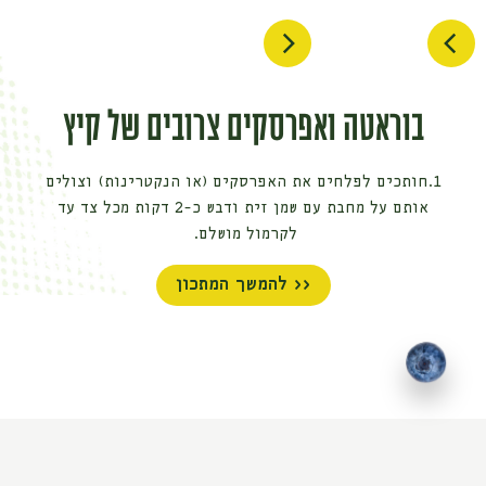
בוראטה ואפרסקים צרובים של קיץ
1.חותכים לפלחים את האפרסקים (או הנקטרינות) וצולים
אותם על מחבת עם שמן זית ודבש כ-2 דקות מכל צד עד
לקרמול מושלם.
2.מניחים חופן עלי רוקולה בצלחת הגשה ומעליהם מניחים
<< להמשך המתכון
את כדור הבוראטה.
3.מסדרים את האפרסק