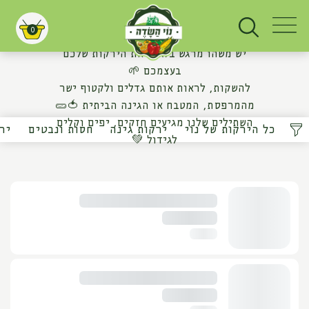
שתילי ירקות
0
עגלת קניות
יש משהו מרגש בלגדל את הירקות שלכם
בעצמכם 🌱
להשקות, לראות אותם גדלים ולקטוף ישר
מהמרפסת, המטבח או הגינה הביתית 🍅🥒
השתילים שלנו מגיעים חזקים, יפים וקלים
כל הירקות של נוי
ירקות גינה
חסות ונבטים
יר
לגידול 💚