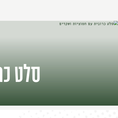
סלט כר