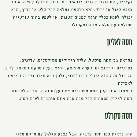
וקצרים, הם יוצרים צורה שנראית כמו ורד, ותוכלו למצוא אותה
בצבע סגול או ירוק. היא תוספת נפלאה לכל סלט או כריך, היא
יכולה לשמש ככלי הגשה למנות קטנות, או לשמש בתור טורטייה
ממולאת עם סלסה או גוואקמולה.
חסה לאליק
נקראת גם חסה קיסטל, עליה הירוקים מסולסלים, עדינים,
בשרניים וקראנצ'ים. טעמה מתקתק, והיא בעלת מרקם חמאתי. לרוב
הגידול שלה הוא גידול הידרופוני, ולכן היא מאוד נקייה וכייפית
לאכילה.
בחיתוך אחד קטן אתם מפרידים את העלים והיא מוכנה לשימוש.
חסה לאליק מתאימה לכל מנה שבה אתם אוהבים לשים חסה.
חסה סקרלט
היא נראית כמו חסה ערבית, אבל בצבע סגלגל עם מרקם משיי