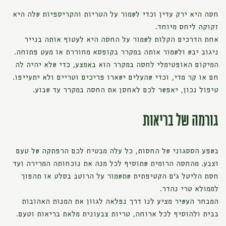
חסה היא ירק עדין וכדי לשמור על הטריות והקריספיות שלה היא
זקוקה ליחס מיוחד.
אחת הדרכים הקלות לשמור על החסה היא לעטוף אותה בנייר
ניגוב יבש ולשמור אותה במקרר בקופסא מחוררת או מעט פתוחה.
המיקום האופטימלי לחסה במקרר הוא באמצע, כדי שלא יהיה לה
חם או קר מדי, וכדי שהעלים ישארו פריכים וטריים ולא יתעייפו.
טיפול נכון, יאפשר לכם לאחסן את החסה במקרר עד שבוע.
גורמה של בריאות
בשפע הססגוני של החסות, כל עלה מבטיח לכם הרפתקה של טעם
וצבע. מהחסה הרומית שתוסיף לכל מנה את נוכחותה המרירה ועד
חסת הליטל ג'ם הקטיפתית שתשמור על הרוטב בסלט או תהפוך
לממולא טרי נהדר.
המבחר העשיר מציע לנו דרך נפלאה לגוון את המנות האהובות
בבית ולהוסיף לכל ארוחה, טריות צבעונית מלאת בריאות וטעם.