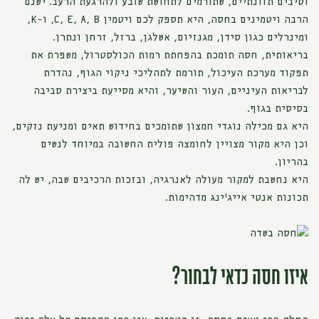
וסיבים תזונתיים, שתורמים לתחושת שובע ולהרגעת הרעב. ישנם
הרבה ויטמינים בחסה, היא תספק לכם ויטמין C, E, A, B, ו-K,
ומינרלים כגון סידן, מגנזיום, אשלגן, ברזל, זרחן ונתרן.
בריאותית, חסה תומכת בהפחתת רמות הכולסטרול, משפרת את
תפקוד מערכת העיכול, תורמת לתהליכי ניקוי הגוף, נהדרת
לבריאות העיניים, העור והשיער, והיא מסייעת ביצירת סביבה
בסיסית בגוף.
היא גם מכילה נוגדי חמצון שתומכים בחידוש תאים ומניעת נזקים,
וכן היא מקור מצויין לחומצה פולית החשובה במיוחד לנשים
בהריון.
היא נחשבת למקור מעולה לאנרגיה, ובזכות הרכיבים שבה, יש לה
תכונות אנטי אייג'ינג מדהימות.
איזו חסה כדאי לבחור?