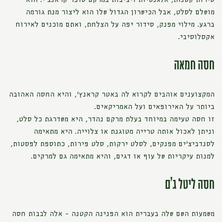
סירות קטנות, אלגנטיות ויציבות במרקם סופר קראנצ'י. הוא
מושלם לסלט, אבל הכישרון הגדול שלו הוא ליצור מנת גורמה
ברגע. מילוי מפנק, סידור יפה על הצלחת, ואתם מוכנים לאירוח
אקסלוסיבי.
חסה חמאה
המקצוענים אוהבים לקרוא לה באטר קראנץ׳, והיא החסה האהובה
ביותר על האירופאים ועל האמריקאים.
זו חסה טעימה במיוחד בעלת מרקם נהדר, היא משדרגת כל סלט,
וניתן לאכול אותה טרייה מטוגנת או צלוייה. היא מתאימה
לסנדביצ'ים מפנקים, לסלט ירקות, סלט פירות, כתוספת לפסטות,
למנות עיקריות של עוף או דגים, והיא מתאימה גם למרקים.
חסה ליטל ג'ם
משמעות השם שלה בעברית הוא הפנינה הקטנה - אלה לבבות חסה