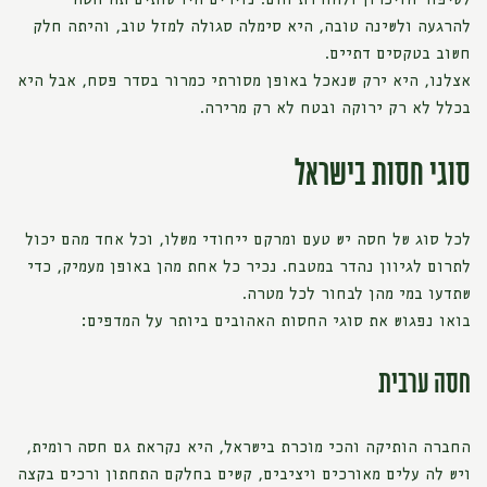
לשיפור הזיכרון ולהורדת חום. נזירים היו שותים תה חסה
להרגעה ולשינה טובה, היא סימלה סגולה למזל טוב, והיתה חלק
חשוב בטקסים דתיים.
אצלנו, היא ירק שנאכל באופן מסורתי כמרור בסדר פסח, אבל היא
בכלל לא רק ירוקה ובטח לא רק מרירה.
סוגי חסות בישראל
לכל סוג של חסה יש טעם ומרקם ייחודי משלו, וכל אחד מהם יכול
לתרום לגיוון נהדר במטבח. נכיר כל אחת מהן באופן מעמיק, כדי
שתדעו במי מהן לבחור לכל מטרה.
בואו נפגוש את סוגי החסות האהובים ביותר על המדפים:
חסה ערבית
החברה הותיקה והכי מוכרת בישראל, היא נקראת גם חסה רומית,
ויש לה עלים מאורכים ויציבים, קשים בחלקם התחתון ורכים בקצה