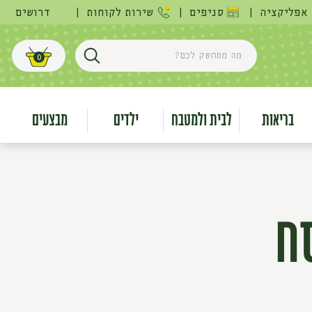
אפליקציה
|
סניפים
|
שירות לקוחות
|
דרושים
מה מתחשק לכם?
0
חפש
עגלת קניות
בריאות
לבית ולמטבח
ילדים
מבצעים
סח