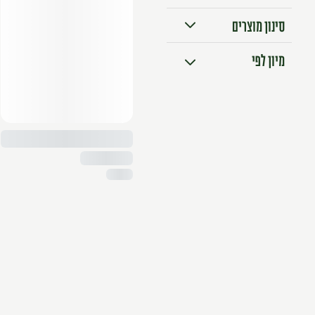
סינון מוצרים
אורגני
מיון לפי
טבעוני
מיון מוצרים
במבצע
מהזול ליקר
מהיקר לזול
א׳-ת׳
ת׳-א׳